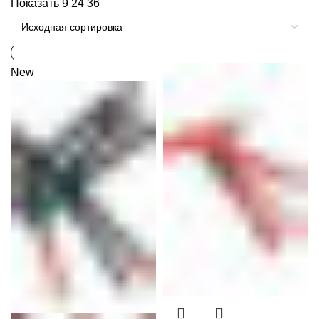
Показать
9
24
36
New