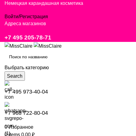
Немецкая карандашная косметика
Войти/Регистрация
Адреса магазинов
+7 495 205-78-71
Выбрать категорию
Search
+7 495 973-40-04
+7 968 722-80-04
0
Избранное
0
items
0,00
₽