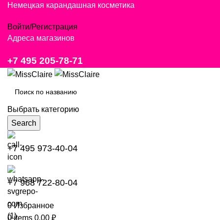
Немецкая карандашная косметика
Войти/Регистрация
Адреса магазинов
+7 495 205-78-71
Выбрать категорию
Search
+7 495 973-40-04
+7 968 722-80-04
0
Избранное
0
items
0,00
₽